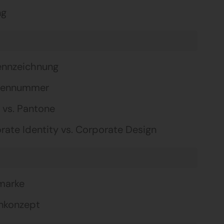
ng
nnzeichnung
gennummer
vs. Pantone
rate Identity vs. Corporate Design
marke
nkonzept