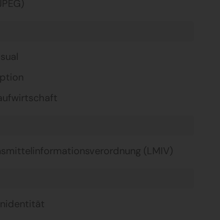
JPEG)
isual
ption
aufwirtschaft
smittelinformationsverordnung (LMIV)
nidentität