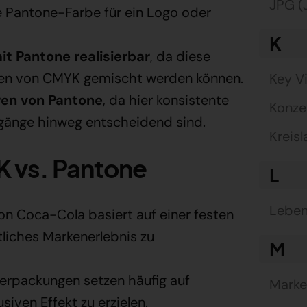
JPG (
le Pantone-Farbe für ein Logo oder
K
it Pantone realisierbar
, da diese
rben von CMYK gemischt werden können.
Key V
ren von Pantone
, da hier konsistente
Konze
gänge hinweg entscheidend sind.
Kreisl
K vs. Pantone
L
Leben
n Coca-Cola basiert auf einer festen
tliches Markenerlebnis zu
M
erpackungen setzen häufig auf
Marke
iven Effekt zu erzielen.