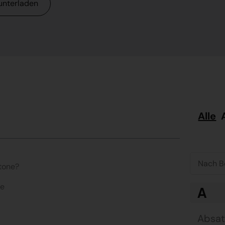
unterladen
Alle
tone?
de
A
Absa