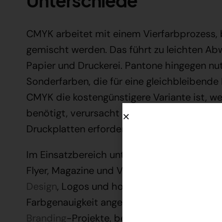
Unterschiede
CMYK arbeitet mit einem Vierfarbprozess,
gemischt werden. Das führt zu leichten A
Papier und Druckerei. Pantone hingegen nutz
Sonderfarben, die für eine gleichbleibend
CMYK die kostengünstigere Variante ist, we
benötigt, verursacht Pantone höhere Druck
Druckplatten erforderlich sind.
Im Einsatzbereich unterscheiden sich die S
Flyer, Magazine und Verpackungen verwend
Design
, Logos und hochwertige Werbemitte
Farbgenauigkeit angewiesen ist, sollte Pan
Branding
-Projekte, bei denen jede Nuance