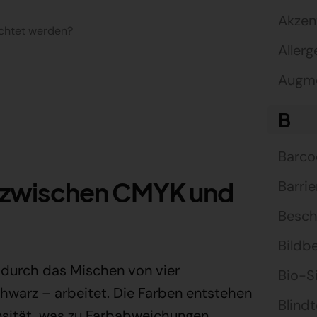
Akzen
chtet werden?
Aller
Augme
B
Barc
d zwischen CMYK und
Barri
Besch
Bildb
 durch das Mischen von vier
Bio-S
warz – arbeitet. Die Farben entstehen
Blindt
nsität, was zu Farbabweichungen