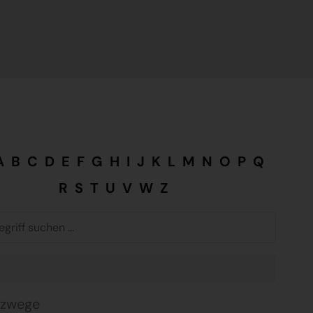
A
B
C
D
E
F
G
H
I
J
K
L
M
N
O
P
Q
R
S
T
U
V
W
Z
tzwege