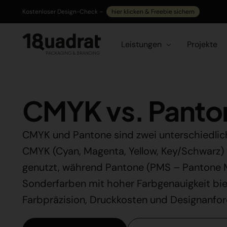
Kostenloser Design-Check –
hier klicken & Freebie sichern
Leistungen
Projekte
01. Strategisches Verpacku
CMYK vs. Panto
02. Verkaufsförderung
03. Markenstrategie & Brand
CMYK und Pantone sind zwei unterschiedlic
CMYK (Cyan, Magenta, Yellow, Key/Schwarz) 
genutzt, während Pantone (PMS – Pantone M
Sonderfarben mit hoher Farbgenauigkeit bie
Farbpräzision, Druckkosten und Designanfo