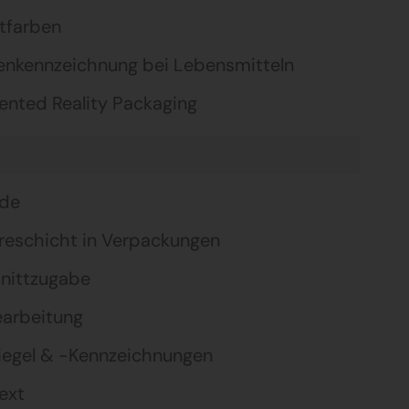
tfarben
genkennzeichnung bei Lebensmitteln
nted Reality Packaging
ode
ereschicht in Verpackungen
nittzugabe
earbeitung
iegel & -Kennzeichnungen
ext