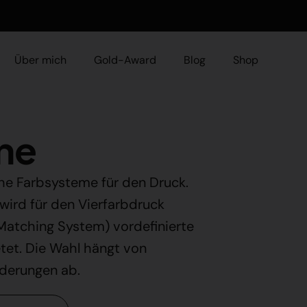
Über mich
Gold-Award
Blog
Shop
ngsdesign
ne
ing
he Farbsysteme für den Druck.
wird für den Vierfarbdruck
atching System) vordefinierte
tet. Die Wahl hängt von
rderungen ab.