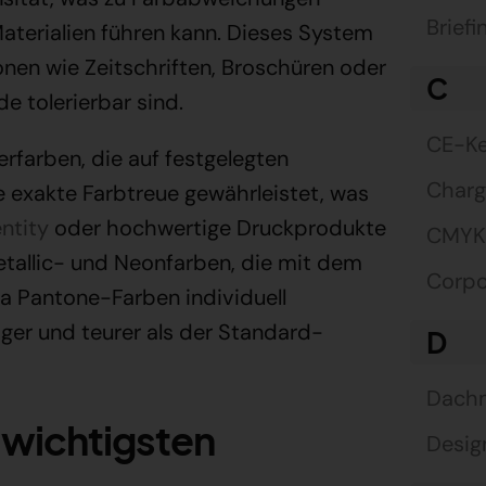
Briefi
terialien führen kann. Dieses System
nen wie Zeitschriften, Broschüren oder
C
e tolerierbar sind.
CE-Ke
rfarben, die auf festgelegten
Char
e exakte Farbtreue gewährleistet, was
ntity
oder hochwertige Druckprodukte
CMYK 
tallic- und Neonfarben, die mit dem
Corpo
a Pantone-Farben individuell
ger und teurer als der Standard-
D
Dach
 wichtigsten
Desig