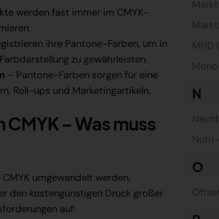
Markt
kte werden fast immer im CMYK-
Markt
mieren.
gistrieren ihre Pantone-Farben, um in
MHD (
 Farbdarstellung zu gewährleisten.
Mono-
n
– Pantone-Farben sorgen für eine
, Roll-ups und Marketingartikeln.
N
n CMYK – Was muss
Nachh
Nutri
O
 in CMYK umgewandelt werden,
Offse
er den kostengünstigen Druck großer
sforderungen auf: